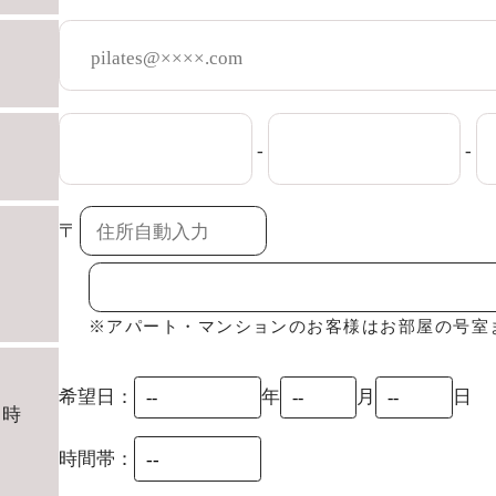
-
-
〒
※アパート・マンションのお客様はお部屋の号室
年
月
日
希望日：
日時
時間帯：