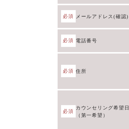
必須
メールアドレス(確認)
必須
電話番号
必須
住所
カウンセリング希望
必須
（第一希望）