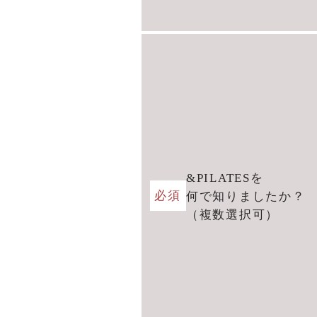
&PILATESを
必須
何で知りましたか？
（複数選択可）