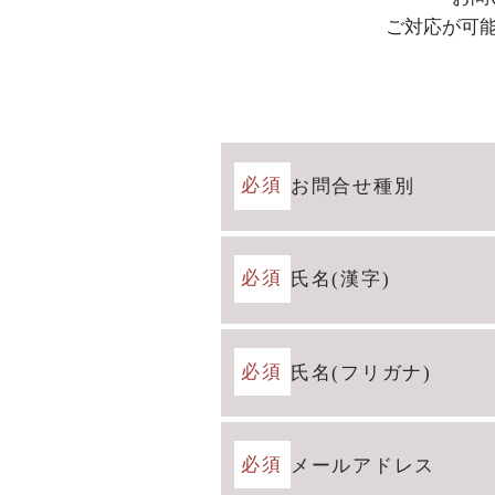
ご対応が可
必須
お問合せ種別
必須
氏名(漢字)
必須
氏名(フリガナ)
必須
メールアドレス